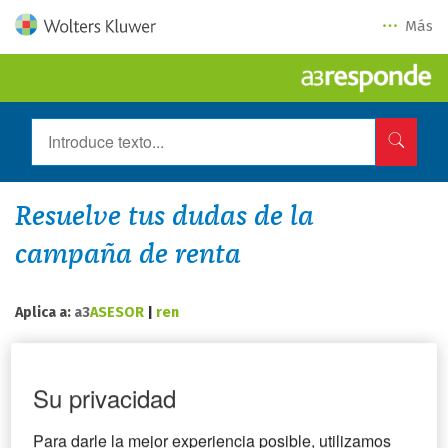
Más
Resuelve tus dudas de la
campaña de renta
Aplica a:
a3
ASESOR
|
ren
Su privacidad
Ponemos a tu alcance una serie de información que puede
serte de utilidad en la
campaña de Renta
. A continuación,
Para darle la mejor experiencia posible, utilizamos
te relacionamos algunos de los artículos más consultados