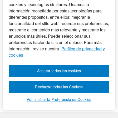
y que pueden resultar de tu interés.
cookies y tecnologías similares. Usamos la
información recopilada por estas tecnologías para
Esta
imagen
es
interactiva
, no se puede visualizar con
diferentes propósitos, entre ellos: mejorar la
Internet Explorer.
Te recomendamos verlo desde otro
funcionalidad del sitio web, recordar sus preferencias,
navegador
(Chrome, Edge, Firefox…). Si quieres ver el
mostrarle el contenido más relevante y mostrarle los
contenido en detalle,
haz clic
sobre ella.
anuncios más útiles. Puede seleccionar sus
preferencias haciendo clic en el enlace. Para más
información, revise nuestra
Política de privacidad y
cookies
Aceptar todas las cookies
Rechazar todas las Cookies
Administrar la Preferencia de Cookies